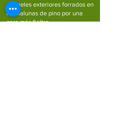
- Paneles exteriores forrados en
medialunas de pino por una
cara más fieltro.
- Paneles de interior sin forrar.
- Tabiquería 2” x 3” en pino.
Techumbre:
- Cerchas de tapas de pino.
- Costaneras de tapas de pino
de 1” x 4”.
- Planchas de zinc sin
dimensionar.
- Medialunas para forrar
cerchas delanteras y traseras.